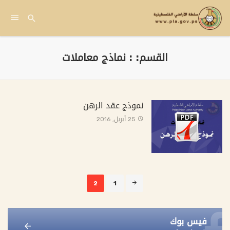
القسم: : نماذج معاملات
نموذج عقد الرهن
25 أبريل, 2016
صفحة
2
1
2
من
11
فيس بوك